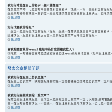
我如何才能在自己的名字下顯示圖像呢？
在瀏覽文章時，可能會有兩個圖像和會員名稱一塊顯示。第一個是和您的等級
般是具有獨特的或個人的表徵。是否允許頭像由討論區的管理員決定，包括頭
回頂端
如何改變我的等級？
一般您不能直接更改您的等級（等級一般顯示在閱讀主題頁面中您的會員名稱
這種情況下版主和管理員反而會大量刪除您的文章而降低您的等級。
回頂端
當我點選會員的 e-mail 連結時為什麼要讓我登入？
很抱歉！只有註冊會員才能透過討論區發送 e-mail 給其他會員（如果管理員啟用了
回頂端
發表文章相關問題
我該如何在版面上發表主題？
在版面上發表文章，請點選相應的按鈕。您需要註冊之後才能發表文章，您所
回頂端
我該如何編輯或刪除一篇文章？
除非您是管理員或版主，否則您只能編輯您自己的文章。您可以點選
編輯
按鈕
間。在沒有回覆的情況下不會顯示，在管理員和版主修改的情況下也可能不會
回頂端