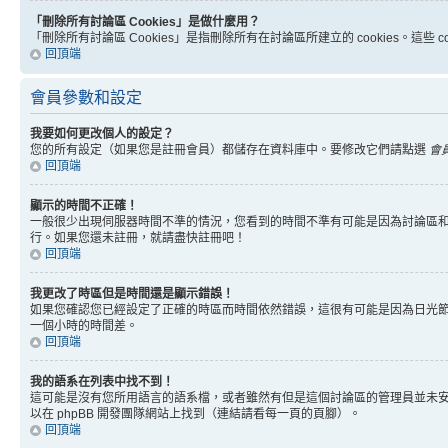
「刪除所有討論區 Cookies」是做什麼用？
「刪除所有討論區 Cookies」是指刪除所有在討論區所建立的 cookies。這
回頂端
會員參數和設定
我要如何更改個人的設定？
您的所有設定（如果您是註冊會員）都儲存在資料庫中。要修改它們請點選
會
回頂端
顯示的時間不正確！
一般很少出現伺服器時間不準的情況，您看到的時間不準有可能是因為討論區和
行。如果您還未註冊，就請盡快註冊吧！
回頂端
我更改了時區但是時間還是顯示錯誤！
如果您確認您已經設定了正確的時區而時間依然錯誤，這很有可能是因為日光
一個小時的時間差。
回頂端
我的語系在列表中找不到！
這可能是沒有您所用語言的語系檔，或者雖然有但是這個討論區的管理員並未
以在 phpBB 開發團隊網站上找到（連結請看每一頁的頁腳）。
回頂端