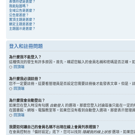
表情符號是甚麼？
我能貼圖嗎？
全域公告是甚麼？
公告是甚麼？
置頂主題是甚麼？
鎖定主題是甚麼？
主題圖示是甚麼？
登入和註冊問題
為什麼我不能登入？
這種情況的發生有許多原因。首先，確認您輸入的會員名稱和密碼是否正確。
回頂端
為什麼我必須註冊？
您不一定要註冊，這要看管理員是否設定您需要註冊後才能發表文章。但是，註冊將
回頂端
為什麼我會自動登出？
如果您在登入時沒有勾選
自動登入
的選項，那麼您登入討論區後只能在一定的
在圖書館、網咖、電腦教室等。如果您沒有看到自動登入選項，那麼表示管理
回頂端
我要如何讓自己的會員名稱不出現在線上會員列表裡頭？
在會員控制台「偏好設定」底下，您可以找到
隱藏我的線上狀態
選項，如果您