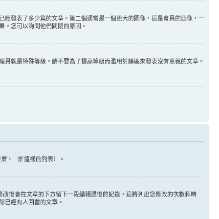
已經發表了多少篇的文章。第二個通常是一個更大的圖像，這是會員的頭像，一
果。您可以詢問他們關閉的原因。
理員就是特殊等級。請不要為了提高等級而濫用討論區來發表沒有意義的文章。
、...等
這樣的列表）。
您修改後會在文章的下方留下一段編輯過後的記錄，這將列出您修改的次數和時
除已經有人回覆的文章。