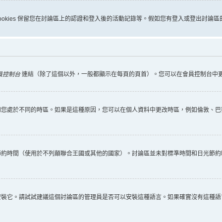
些 cookies 保留您在討論區上的認證和登入後的活動記錄等。假如您有登入或登出討論區的
員控制台
連結（除了這個以外，一般都顯示在每頁的頁首）。您可以在會員控制台中
您處於不同的時區。如果是這種原因，您可以在個人資料中更改時區，例如倫敦、巴黎
節約時間（使用於不列顛聯合王國或其他的國家）。討論區並未對標準時間和日光節約
安裝它。請試試建議這個討論區的管理員是否可以安裝這種語言。如果確實沒有這種語