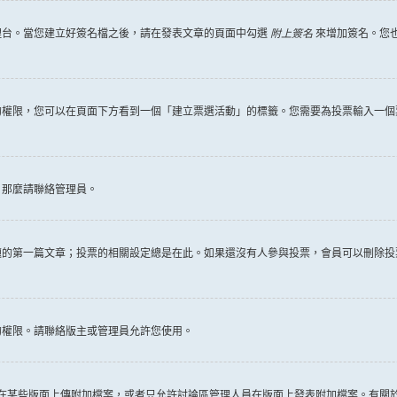
理台。當您建立好簽名檔之後，請在發表文章的頁面中勾選
附上簽名
來增加簽名。您
權限，您可以在頁面下方看到一個「建立票選活動」的標籤。您需要為投票輸入一個
，那麼請聯絡管理員。
題的第一篇文章；投票的相關設定總是在此。如果還沒有人參與投票，會員可以刪除投
的權限。請聯絡版主或管理員允許您使用。
許在某些版面上傳附加檔案，或者只允許討論區管理人員在版面上發表附加檔案。有關