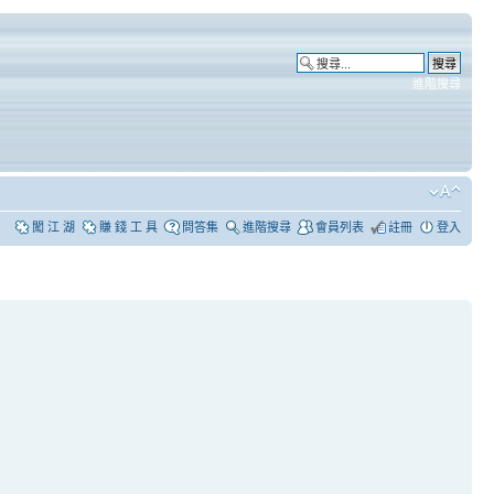
進階搜尋
闖 江 湖
賺 錢 工 具
問答集
進階搜尋
會員列表
註冊
登入