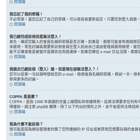
回頂端
我忘記了我的密碼！
不必慌張！當您忘記了自己的密碼，可以很容易重新設定。只要您到登入頁面
回頂端
我已經完成註冊但是無法登入！
首先，確認您輸入的會員名稱和密碼是否正確。如果是，那麼可能會有兩個原因。
未啟用。某些討論區需要新註冊會員在登入前由自己或由管理員啟用帳號。當您完成註
能不正確或者是被當作是廣告信而過濾掉。如果您確信 e-mail 位址沒錯，那
回頂端
我過去已經註冊（登入）過，但是現在卻無法登入？！
您可以從第一次註冊時發給您的 e-mail，檢視會員名稱和密碼，再試一次
參與更多的討論。
回頂端
COPPA 是甚麼？
COPPA，是指 1998 年美國的兒童上線隱私和保護條例。這條法律要求任
得援助。請注意 phpBB 團隊，除了以下列出的情形之外，並不會提供法律諮
回頂端
我為什麼不能註冊？
很可能是因為網站管理者封鎖了您所連線的 IP 位址或者禁用您想要註冊的會
回頂端