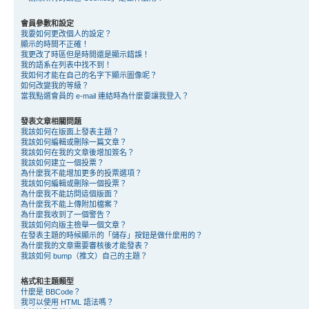
會員參數和設定
我要如何更改個人的設定？
顯示的時間不正確！
我更改了時區但是時間還是顯示錯誤！
我的語系在列表中找不到！
我如何才能在自己的名字下顯示圖像呢？
如何改變我的等級？
當我點選會員的 e-mail 連結時為什麼要讓我登入？
發表文章相關問題
我該如何在版面上發表主題？
我該如何編輯或刪除一篇文章？
我該如何在我的文章後增加簽名？
我該如何建立一個投票？
為什麼我不能增加更多的投票選項？
我該如何編輯或刪除一個投票？
為什麼我不能訪問這個版面？
為什麼我不能上傳附加檔案？
為什麼我收到了一個警告？
我該如何向版主檢舉一個文章？
在發表主題的時候顯示的「儲存」按鈕是做什麼用的？
為什麼我的文章需要審核後才能發表？
我該如何 bump（推文）自己的主題？
格式和主題類型
什麼是 BBCode？
我可以使用 HTML 語法嗎？