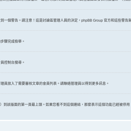
一個警告。請注意！這是討論區管理人員的決定，phpBB Group 官方和這些警
的步驟完成檢舉。
會員控制台搜尋。
管理員放入了需要審核文章的會員列表。請聯絡管理員以得到更多訊息。
推文）到該版面的第一頁最上頭。如果您看不到這個連結，那麼表示這個功能已經被停