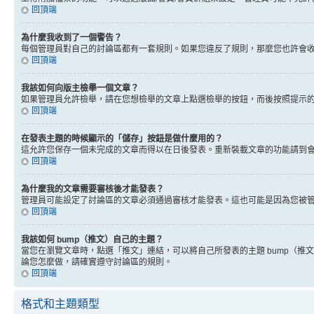
回頂端
為什麼我收到了一個警告？
每個管理員對自己的討論區都有一套規則。如果您違反了規則，那麼您也許會收到
回頂端
我該如何向版主檢舉一個文章？
如果管理員允許檢舉，請在您想檢舉的文章上點選檢舉的按鈕，而後按照提示
回頂端
在發表主題的時候顯示的「儲存」按鈕是做什麼用的？
這允許您保存一個未完成的文章而得以在日後發表。重新裝載文章的功能請到
回頂端
為什麼我的文章需要審核後才能發表？
管理員可能設定了討論區的文章必須通過審核才能發表。這也可能是因為您被
回頂端
我該如何 bump（推文）自己的主題？
當您在瀏覽文章時，點選「推文」連結，可以將自己所發表的主題 bump（
論您怎麼做，請確實遵守討論區的規則。
回頂端
格式和主題類型