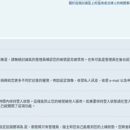
關於這個討論區上的濫用或法律上的相關事
如果是，請聯絡討論區的管理員確認您的帳號是否被禁用。也有可能是管理員在後台設
給您更多不同於訪客的權限，例如設定頭像、收發私人訊息、收發 e-mail 以及申
時間內保持登入狀態。這樣能防止您的帳號被他人誤用。如果要保持登入狀態請在登
員已經關閉了這項功能。
設定這個選項為
是
，那麼將只有管理員、版主和您自己能看到您的上線狀態。您將會