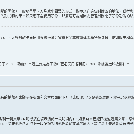
相關的圖像，一般以星星、方塊或小圓點的形式，顯示您在這個討論區的地位，或者您
像的形式和約束。如果您不能使用頭像，那麼這可能是因為管理員關閉了頭像功能的結
下方）。大多數討論區使用等級來區分會員的文章數量或某種特殊身份，例如版主和管
 e-mail 功能）。這主要是為了防止匿名使用者利用 e-mail 系統發送垃圾郵件。
擁有的權限列表顯示在版面和文章頁面的下方（比如
您可以發表新主題、您可以參與投票
編輯一篇文章 (有時必須在發表後的一段時間內) 。如果有人已經回覆過這篇文章，
顯示，除非他們決定留下一段記錄說明他們編輯文章的原因。請注意！普通會員無法刪