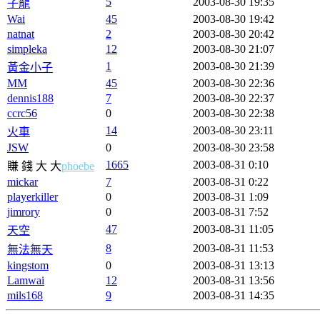
5
2003-08-30 19:35
子龍
Wai
45
2003-08-30 19:42
natnat
2
2003-08-30 20:42
simpleka
12
2003-08-30 21:07
1
2003-08-30 21:39
黃金小子
MM
45
2003-08-30 22:36
dennis188
7
2003-08-30 22:37
ccrc56
0
2003-08-30 22:38
14
2003-08-30 23:11
火車
JSW
0
2003-08-30 23:58
1665
2003-08-31 0:10
賺 錢 大 大
phoebe
mickar
7
2003-08-31 0:22
playerkiller
0
2003-08-31 1:09
jimrory
0
2003-08-31 7:52
47
2003-08-31 11:05
天空
8
2003-08-31 11:53
無法無天
kingstom
0
2003-08-31 13:13
Lamwai
12
2003-08-31 13:56
mils168
9
2003-08-31 14:35