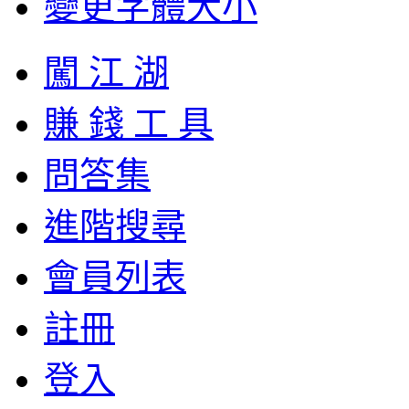
變更字體大小
闖 江 湖
賺 錢 工 具
問答集
進階搜尋
會員列表
註冊
登入