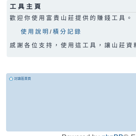
工 具 主 頁
歡 迎 你 使 用 富 貴 山 莊 提 供 的 賺 錢 工 具 。
使 用 說 明
/
積 分 記 錄
感 謝 各 位 支 持 ， 使 用 這 工 具 ， 讓 山 莊 資 
討論區首頁