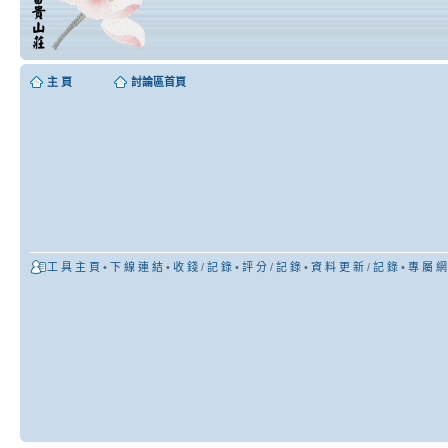
主 頁
討論區首頁
工 具 主 頁
•
下 線 連 結
•
收 錢
/
記 錄
•
評 分
/
記 錄
•
資 料 更 新
/
記 錄
•
專 屬 網