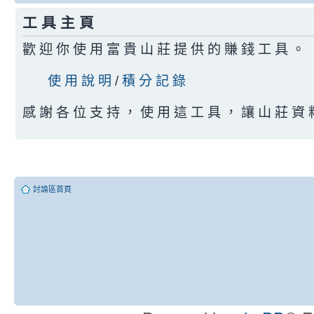
工 具 主 頁
歡 迎 你 使 用 富 貴 山 莊 提 供 的 賺 錢 工 具 。
使 用 說 明
/
積 分 記 錄
感 謝 各 位 支 持 ， 使 用 這 工 具 ， 讓 山 莊 資 
討論區首頁