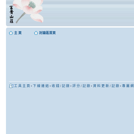
主 頁
討論區首頁
工 具 主 頁
•
下 線 連 結
•
收 錢
/
記 錄
•
評 分
/
記 錄
•
資 料 更 新
/
記 錄
•
專 屬 網