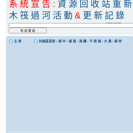
系 統 宣 告 :
資 源 回 收 站 重 新 
木 筏 過 河 活 動
&
更 新 記 錄
[5/8 05:59]
lois1234566
:
極限23
[5/8 05:57]
lois1234566
:
真的會
主 頁
討論區首頁
•
城 中
•
城 東
•
海 邊
•
不 夜 城
•
大 漠
•
森 林
[5/8 05:57]
Tommy
:
長期爆倉
[5/8 05:57]
lois1234566
:
仙丹還
[5/8 05:56]
Tommy
:
就是不想練
[5/8 05:56]
lois1234566
:
採藥對
很讚
[5/8 05:55]
lois1234566
:
口袋清
[5/8 05:55]
lois1234566
:
我幫你
[5/8 05:51]
lois1234566
:
盡量別