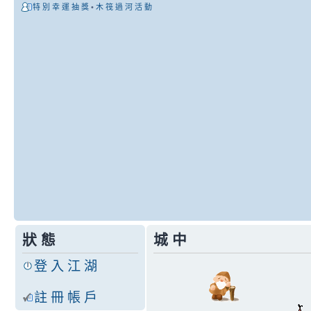
特 別 幸 運 抽 獎
•
木 筏 過 河 活 動
[5/8 05:50]
Tommy
:
沒有
[5/8 05:50]
lois1234566
:
我都不
成本高哈哈
[5/8 05:50]
lois1234566
:
你最近
[5/8 05:32]
roy860208
:
不然雞毛
[5/8 05:31]
roy860208
:
日式墨魚
[5/8 05:31]
Tommy
:
所以當時就
[5/8 05:31]
roy860208
:
真的 我
[5/8 05:30]
Tommy
:
大部分被Chu
狀 態
城 中
[5/8 05:30]
roy860208
:
蛋糕2食
登 入 江 湖
[5/8 05:29]
Tommy
:
只開了59
註 冊 帳 戶