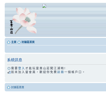
主頁
討論區首頁
系統訊息
需 要
登 入
才 能 玩 富 貴 山 莊 闖 江 湖 喲 !
如 未 加 入 當 會 員 ， 歡 迎 你 免 費
註 冊
一 個 帳 戶 口 。
討論區首頁