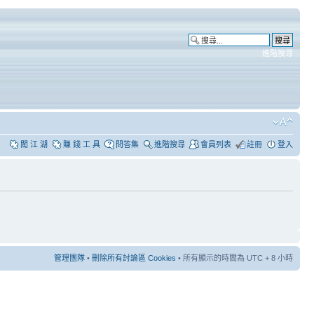
進階搜尋
闖 江 湖
賺 錢 工 具
問答集
進階搜尋
會員列表
註冊
登入
管理團隊
•
刪除所有討論區 Cookies
• 所有顯示的時間為 UTC + 8 小時