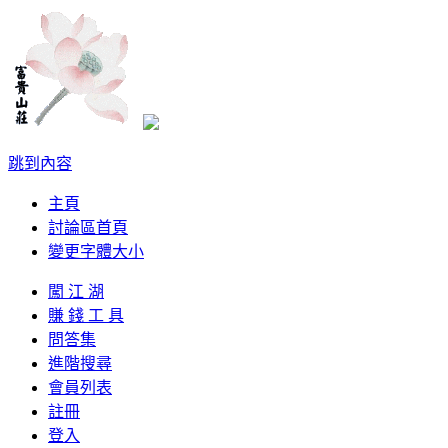
跳到內容
主頁
討論區首頁
變更字體大小
闖 江 湖
賺 錢 工 具
問答集
進階搜尋
會員列表
註冊
登入