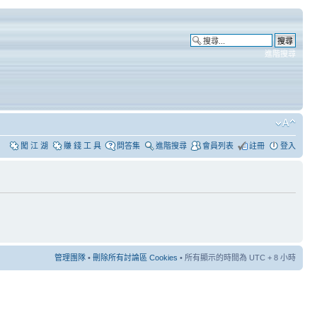
進階搜尋
闖 江 湖
賺 錢 工 具
問答集
進階搜尋
會員列表
註冊
登入
管理團隊
•
刪除所有討論區 Cookies
• 所有顯示的時間為 UTC + 8 小時