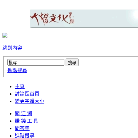
跳到內容
進階搜尋
主頁
討論區首頁
變更字體大小
闖 江 湖
賺 錢 工 具
問答集
進階搜尋