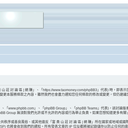
山 莊 討 論 區 | 網 賺」、「https://www.taomoney.com/phpBB
間修改或變更本服務條款之內容，雖然我們也會盡力通知您任何條款的修改或變更，但仍建議您在
ww.phpbb.com」、「phpBB Group」、「phpBB Teams」代表)，該討論
BB Group 無須對我們允許或不允許的內容或行為舉止負責。如果您想知道更多有關 p
序或善良風俗、或其他違反「富 貴 山 莊 討 論 區 | 網 賺」所在國家或地域
) 也將會收到我們的通知。所有發表文章的 IP 位址都將被記錄儲存以防止任何的違法情