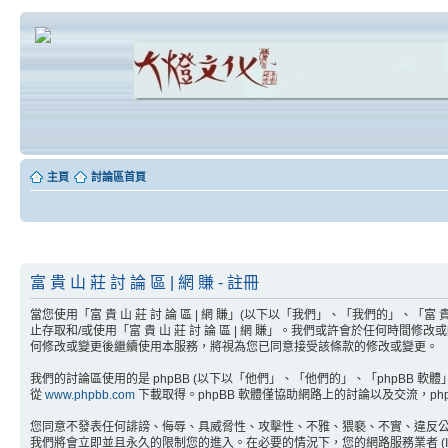
主頁
討論區首頁
富 貴 山 莊 討 論 區 | 網 賺 - 註冊
當您使用「富 貴 山 莊 討 論 區 | 網 賺」(以下以「我們」、「我們的」、「富 貴 
止存取和/或使用「富 貴 山 莊 討 論 區 | 網 賺」。我們或許會於任何時
何修改或變更後繼續使用本服務，將視為您已同意接受該條款的修改或變更。
我們的討論區使用的是 phpBB (以下以「他們」、「他們的」、「phpBB 軟體」、「w
從
www.phpbb.com
下載取得。phpBB 軟體僅協助網路上的討論以及交流，php
您同意不發表任何誹謗、侮辱、具威脅性、攻擊性、不雅、猥褻、不實、違反公共秩
我們將會立即並且永久的限制您的進入。在必要的情況下，您的網路服務業者 (ISP