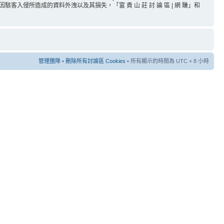
所造成的資料外洩以及其損失，「富 貴 山 莊 討 論 區 | 網 賺」和
管理團隊
•
刪除所有討論區 Cookies
• 所有顯示的時間為 UTC + 8 小時