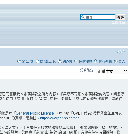
進階搜尋
闖 江 湖
賺 錢 工 具
問答集
進階搜尋
會員列表
登入
語系設定:
3」代表) 時，即表示您已同意接受本服務條款之所有內容。如果您不同意本服務條款的內容，請您停
使用「富 貴 山 莊 討 論 區 | 網 賺」時隨時注意是否有修改或變更。您於任
版系統是以「
General Public License
」(以下以「GPL」代表) 授權釋出並且可以
hpBB 的資訊，請前往：
http://www.phpbb.com/
。
或國際公法之文字、圖片或任何形式的檔案於本服務上。如果您觸犯了以上的規定，
節發生。您同意「富 貴 山 莊 討 論 區 | 網 賺」有權在任何時間移除、修