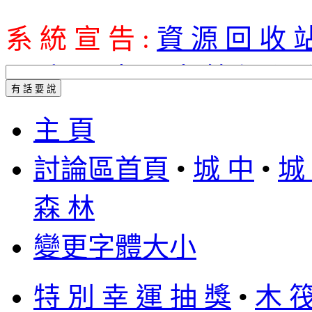
系 統 宣 告 :
資 源 回 收 站
四 庫 全 書
&
木 筏 過 河
[5/8 05:59]
lois1234566
:
主 頁
[5/8 05:57]
lois1234566
:
討論區首頁
•
城 中
•
城
[5/8 05:57]
Tommy
:
長期
森 林
[5/8 05:57]
lois1234566
:
變更字體大小
[5/8 05:56]
Tommy
:
就是
特 別 幸 運 抽 獎
•
木 筏
[5/8 05:56]
lois1234566
: