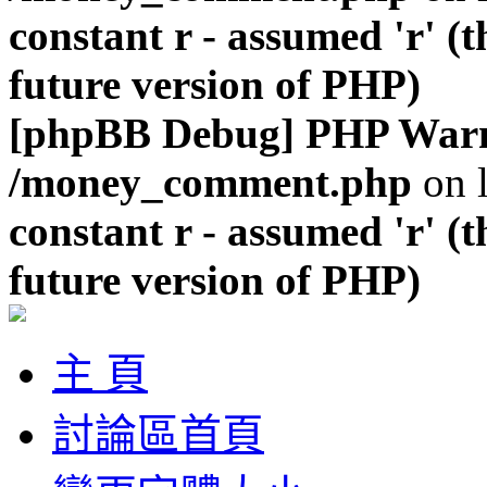
constant r - assumed 'r' (t
future version of PHP)
[phpBB Debug] PHP War
/money_comment.php
on 
constant r - assumed 'r' (t
future version of PHP)
主 頁
討論區首頁