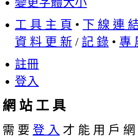
變更字體大小
工 具 主 頁
•
下 線 連 
資 料 更 新
/
記 錄
•
專 
註冊
登入
網 站 工 具
需 要
登 入
才 能 用 戶 網 