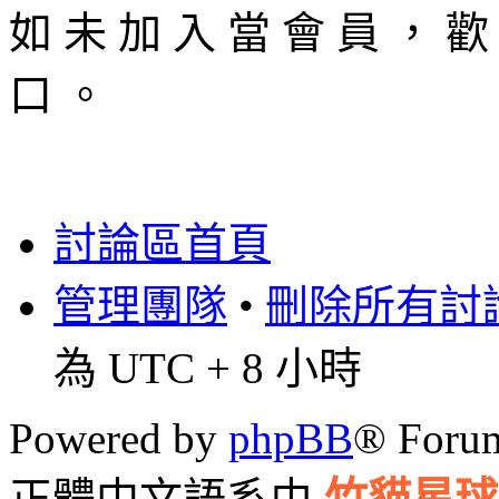
如 未 加 入 當 會 員 ， 歡
口 。
討論區首頁
管理團隊
•
刪除所有討論區
為 UTC + 8 小時
Powered by
phpBB
® Foru
正體中文語系由
竹貓星球