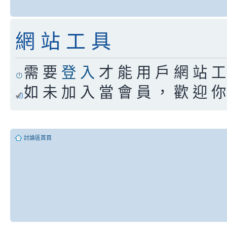
網 站 工 具
需 要
登 入
才 能 用 戶 網 站 工 
如 未 加 入 當 會 員 ， 歡 迎 
討論區首頁