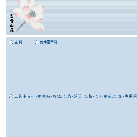
主 頁
討論區首頁
工 具 主 頁
•
下 線 連 結
•
收 錢
/
記 錄
•
評 分
/
記 錄
•
資 料 更 新
/
記 錄
•
專 屬 網