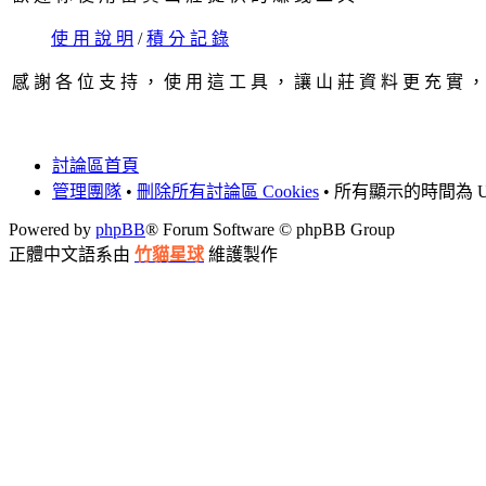
使 用 說 明
/
積 分 記 錄
感 謝 各 位 支 持 ， 使 用 這 工 具 ， 讓 山 莊 資 料 更 充 實 ，
討論區首頁
管理團隊
•
刪除所有討論區 Cookies
• 所有顯示的時間為 UT
Powered by
phpBB
® Forum Software © phpBB Group
正體中文語系由
竹貓星球
維護製作