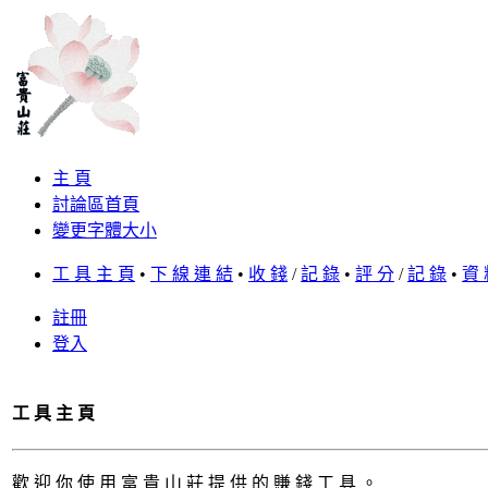
主 頁
討論區首頁
變更字體大小
工 具 主 頁
•
下 線 連 結
•
收 錢
/
記 錄
•
評 分
/
記 錄
•
資 
註冊
登入
工 具 主 頁
歡 迎 你 使 用 富 貴 山 莊 提 供 的 賺 錢 工 具 。